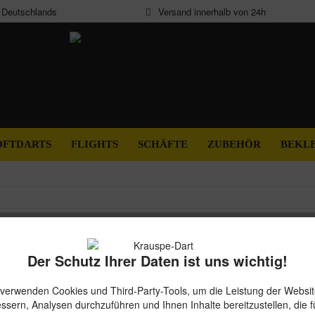
b Deutschlands
Versand innerhalb von 24h
OFTDARTS
FLIGHTS
SCHÄFTE
ZUBEHÖR
BEKL
Bulls O
Der Schutz Ihrer Daten ist uns wichtig!
16,95 
 verwenden Cookies und Third-Party-Tools, um die Leistung der Websit
Gesamtpreis:
ssern, Analysen durchzuführen und Ihnen Inhalte bereitzustellen, die f