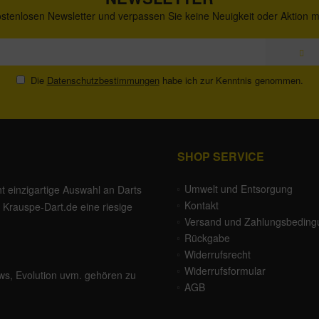
stenlosen Newsletter und verpassen Sie keine Neuigkeit oder Aktion 
Die
Datenschutzbestimmungen
habe ich zur Kenntnis genommen.
SHOP SERVICE
Umwelt und Entsorgung
ht einzigartige Auswahl an Darts
Kontakt
Krauspe-Dart.de eine riesige
Versand und Zahlungsbedin
Rückgabe
Widerrufsrecht
Widerrufsformular
ws
,
Evolution
uvm. gehören zu
AGB