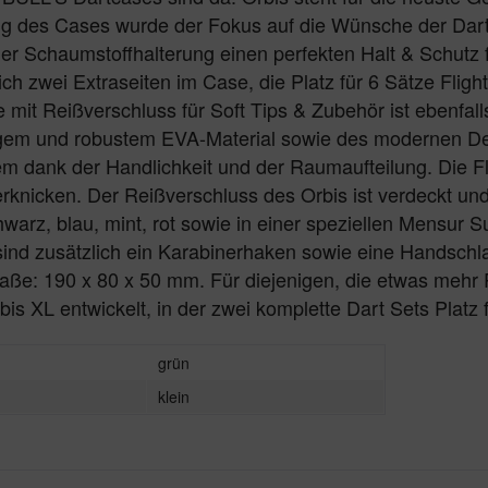
g des Cases wurde der Fokus auf die Wünsche der Dartsp
er Schaumstoffhalterung einen perfekten Halt & Schutz f
ich zwei Extraseiten im Case, die Platz für 6 Sätze Fligh
 mit Reißverschluss für Soft Tips & Zubehör ist ebenfall
gem und robustem EVA-Material sowie des modernen De
m dank der Handlichkeit und der Raumaufteilung. Die F
rknicken. Der Reißverschluss des Orbis ist verdeckt und
warz, blau, mint, rot sowie in einer speziellen Mensur S
sind zusätzlich ein Karabinerhaken sowie eine Handschl
ße: 190 x 80 x 50 mm. Für diejenigen, die etwas mehr P
bis XL entwickelt, in der zwei komplette Dart Sets Platz 
grün
klein