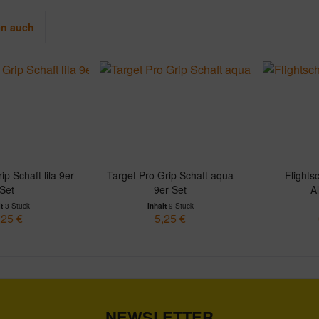
en auch
ip Schaft lila 9er
Target Pro Grip Schaft aqua
Flightsc
Set
9er Set
A
lt
3 Stück
Inhalt
9 Stück
,25 €
5,25 €
NEWSLETTER