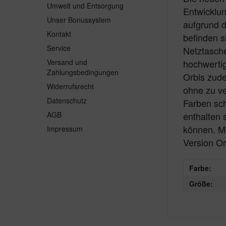
Umwelt und Entsorgung
Entwicklun
Unser Bonussystem
aufgrund d
Kontakt
befinden s
Service
Netztasche
Versand und
hochwerti
Zahlungsbedingungen
Orbis zude
Widerrufsrecht
ohne zu ve
Datenschutz
Farben sch
AGB
enthalten 
können. Ma
Impressum
Version Or
Farbe:
Größe: