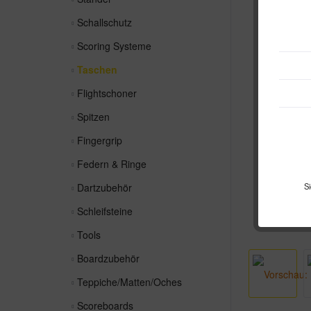
Schallschutz
Scoring Systeme
Taschen
Flightschoner
Spitzen
Fingergrip
Federn & Ringe
Dartzubehör
Si
Schleifsteine
Tools
Boardzubehör
Teppiche/Matten/Oches
Scoreboards