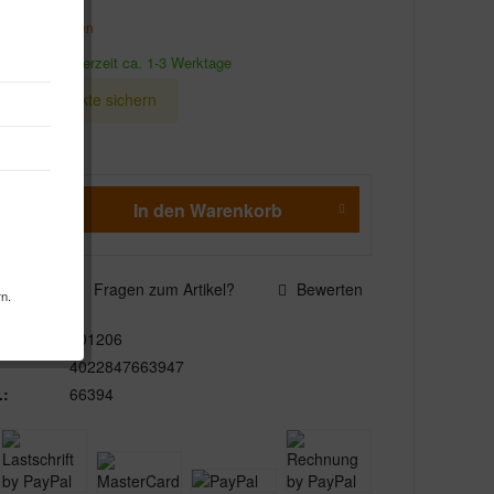
. Versandkosten
ndfertig, Lieferzeit ca. 1-3 Werktage
Bonuspunkte sichern
In den
Warenkorb
n
Merken
Fragen zum Artikel?
Bewerten
rn.
601206
4022847663947
.:
66394