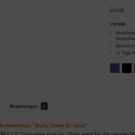
Vorteile
Kostenlose
Deutschla
Versand i
14 Tage 
Bewertungen
0
formationen "Bulls Orbis S - mint"
BULL'S Dartcases sind da. Orbis steht für die neuste G