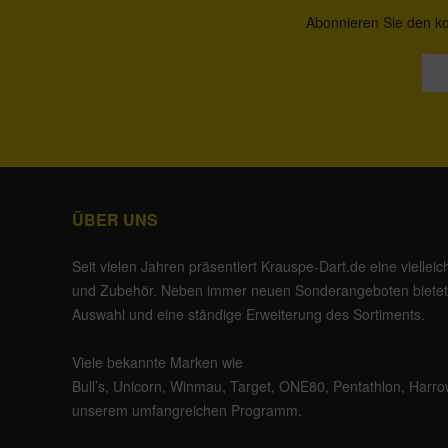
Abonnieren Sie den ko
ÜBER UNS
Seit vielen Jahren präsentiert Krauspe-Dart.de eine vielleic
und Zubehör. Neben immer neuen Sonderangeboten bietet 
Auswahl und eine ständige Erweiterung des Sortiments.
Viele bekannte Marken wie
Bull’s
,
Unicorn
,
Winmau
,
Target
,
ONE80
,
Pentathlon
,
Harro
unserem umfangreichen Programm.