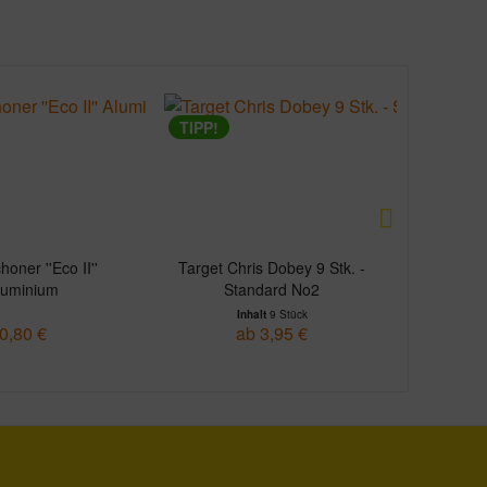
TIPP!
honer ''Eco II''
Target Chris Dobey 9 Stk. -
Bulls 
luminium
Standard No2
Inhalt
9 Stück
0,80 €
ab 3,95 €