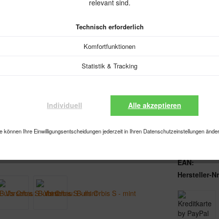
Inhalt:
1 Stück
relevant sind.
inkl. MwSt.
zzgl
Technisch erforderlich
Sofort versa
P
Jetzt
Komfortfunktionen
Statistik & Tracking
Individuell
Alle akzeptieren
Vergleiche
e können Ihre Einwilligungsentscheidungen jederzeit in Ihren Datenschutzeinstellungen ände
Artikel-Nr.:
EAN:
Hersteller-Nr