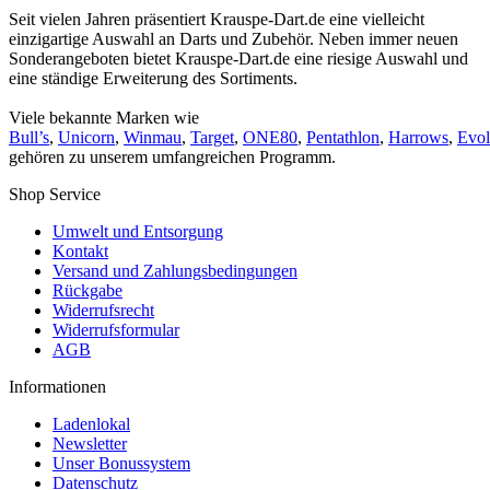
Seit vielen Jahren präsentiert Krauspe-Dart.de eine vielleicht
einzigartige Auswahl an Darts und Zubehör. Neben immer neuen
Sonderangeboten bietet Krauspe-Dart.de eine riesige Auswahl und
eine ständige Erweiterung des Sortiments.
Viele bekannte Marken wie
Bull’s
,
Unicorn
,
Winmau
,
Target
,
ONE80
,
Pentathlon
,
Harrows
,
Evol
gehören zu unserem umfangreichen Programm.
Shop Service
Umwelt und Entsorgung
Kontakt
Versand und Zahlungsbedingungen
Rückgabe
Widerrufsrecht
Widerrufsformular
AGB
Informationen
Ladenlokal
Newsletter
Unser Bonussystem
Datenschutz