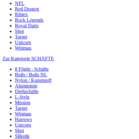
NFL
Red Dragon
Ribtex
Rock Legends
Royal Darts
Shot
Target
Unicorn
Winmau
Zur Kategorie SCHÄFTE
8 Flight - Schäfte
Bulls / Bulls NL
Nylon / Kunststoff
Aluminium
Drehschäfte
L-Style
Mission
Target
Winmau
Harrows
Unicorn
Shot
Slikstik