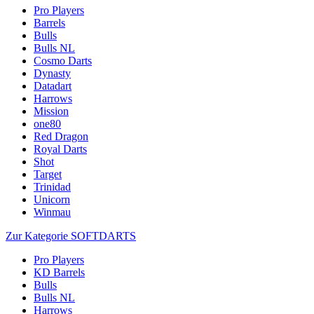
Pro Players
Barrels
Bulls
Bulls NL
Cosmo Darts
Dynasty
Datadart
Harrows
Mission
one80
Red Dragon
Royal Darts
Shot
Target
Trinidad
Unicorn
Winmau
Zur Kategorie SOFTDARTS
Pro Players
KD Barrels
Bulls
Bulls NL
Harrows