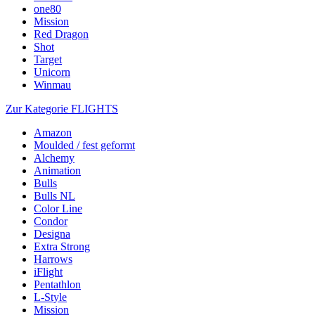
one80
Mission
Red Dragon
Shot
Target
Unicorn
Winmau
Zur Kategorie FLIGHTS
Amazon
Moulded / fest geformt
Alchemy
Animation
Bulls
Bulls NL
Color Line
Condor
Designa
Extra Strong
Harrows
iFlight
Pentathlon
L-Style
Mission