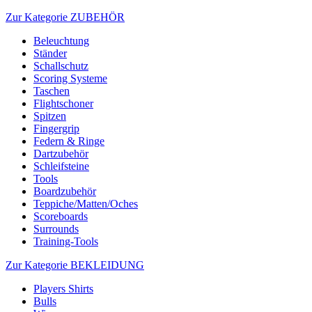
Zur Kategorie ZUBEHÖR
Beleuchtung
Ständer
Schallschutz
Scoring Systeme
Taschen
Flightschoner
Spitzen
Fingergrip
Federn & Ringe
Dartzubehör
Schleifsteine
Tools
Boardzubehör
Teppiche/Matten/Oches
Scoreboards
Surrounds
Training-Tools
Zur Kategorie BEKLEIDUNG
Players Shirts
Bulls