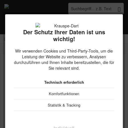
Menü
Merkzettel
Mein Konto
Warenkorb
Der Schutz Ihrer Daten ist uns
wichtig!
Kostenloser Versand ab € 45,- Bestellwert innerhalb Deutschlands
Übersicht
Pentathlon
Wir verwenden Cookies und Third-Party-Tools, um die
Leistung der Website zu verbessern, Analysen
durchzuführen und Ihnen Inhalte bereitzustellen, die für
Sie relevant sind.
Technisch erforderlich
Komfortfunktionen
Statistik & Tracking