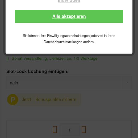
Individuell
Pentathlon "England" - Standard
Alle akzeptieren
0,95 €
Gesamtpreis:
0,95
€
Sie können Ihre Einwilligungsentscheidungen jederzeit in Ihren
Inhalt:
3 Stück
Datenschutzeinstellungen ändern.
inkl. MwSt.
zzgl. Versandkosten
Sofort versandfertig, Lieferzeit ca. 1-3 Werktage
Slot-Lock Lochung einfügen:
P
Jetzt
Bonuspunkte sichern