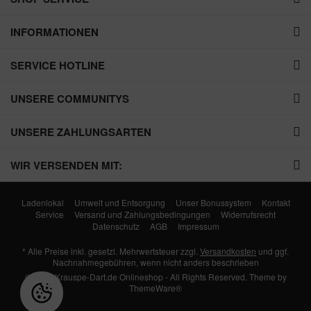
INFORMATIONEN
SERVICE HOTLINE
UNSERE COMMUNITYS
UNSERE ZAHLUNGSARTEN
WIR VERSENDEN MIT:
Ladenlokal
Umwelt und Entsorgung
Unser Bonussystem
Kontakt
Service
Versand und Zahlungsbedingungen
Widerrufsrecht
Datenschutz
AGB
Impressum
* Alle Preise inkl. gesetzl. Mehrwertsteuer zzgl.
Versandkosten
und ggf.
Nachnahmegebühren, wenn nicht anders beschrieben
© 2026 Krauspe-Dart.de Onlineshop - All Rights Reserved. Theme by
ThemeWare®