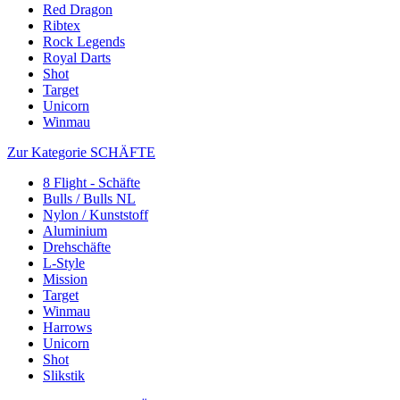
Red Dragon
Ribtex
Rock Legends
Royal Darts
Shot
Target
Unicorn
Winmau
Zur Kategorie SCHÄFTE
8 Flight - Schäfte
Bulls / Bulls NL
Nylon / Kunststoff
Aluminium
Drehschäfte
L-Style
Mission
Target
Winmau
Harrows
Unicorn
Shot
Slikstik