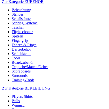
Zur Kategorie ZUBEHÖR
Beleuchtung
Ständer
Schallschutz
Scoring Systeme
Taschen
Flightschoner
Spitzen
Fingergrip
Federn & Ringe
Dartzubehör
Schleifsteine
Tools
Boardzubehör
Teppiche/Matten/Oches
Scoreboards
Surrounds
Training-Tools
Zur Kategorie BEKLEIDUNG
Players Shirts
Bulls
Winmau