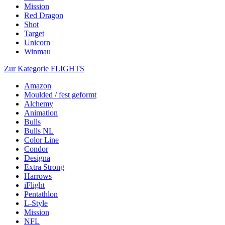
Mission
Red Dragon
Shot
Target
Unicorn
Winmau
Zur Kategorie FLIGHTS
Amazon
Moulded / fest geformt
Alchemy
Animation
Bulls
Bulls NL
Color Line
Condor
Designa
Extra Strong
Harrows
iFlight
Pentathlon
L-Style
Mission
NFL