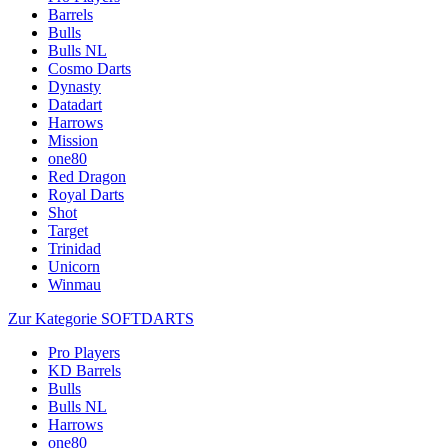
Barrels
Bulls
Bulls NL
Cosmo Darts
Dynasty
Datadart
Harrows
Mission
one80
Red Dragon
Royal Darts
Shot
Target
Trinidad
Unicorn
Winmau
Zur Kategorie SOFTDARTS
Pro Players
KD Barrels
Bulls
Bulls NL
Harrows
one80