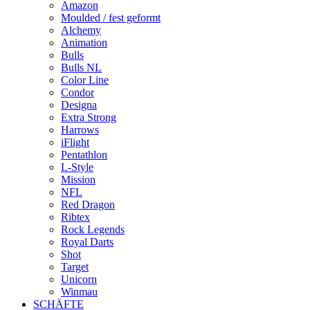
Amazon
Moulded / fest geformt
Alchemy
Animation
Bulls
Bulls NL
Color Line
Condor
Designa
Extra Strong
Harrows
iFlight
Pentathlon
L-Style
Mission
NFL
Red Dragon
Ribtex
Rock Legends
Royal Darts
Shot
Target
Unicorn
Winmau
SCHÄFTE