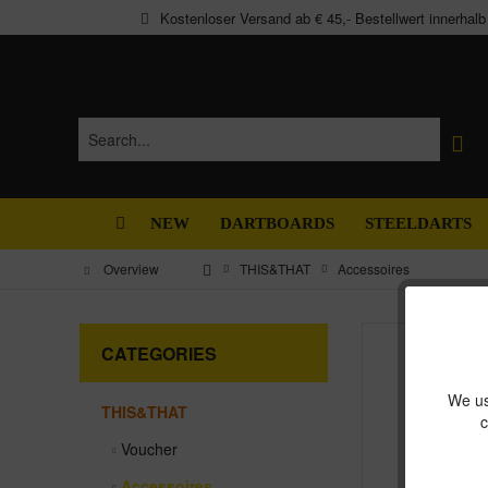
Kostenloser Versand ab € 45,- Bestellwert innerhal
NEW
DARTBOARDS
STEELDARTS
Overview
THIS&THAT
Accessoires
CATEGORIES
We us
THIS&THAT
c
Voucher
Accessoires