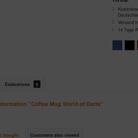
Vorteile
Kostenlose
Deutschla
Versand i
14 Tage 
Evaluations
0
nformation "Coffee Mug World of Darts"
o bought
Customers also viewed