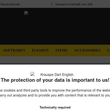
b Deutschlands
Versand innerhalb von 24h
SOFTDARTS
FLIGHTS
STEMS
ACCESSORIES
C
The protection of your data is important to us!
Coffee
e cookies and third party tools to improve the performance of the websi
arry out analyzes and to provide you with content that is relevant to yo
€7.95 
Gesamtpreis:
Technically required