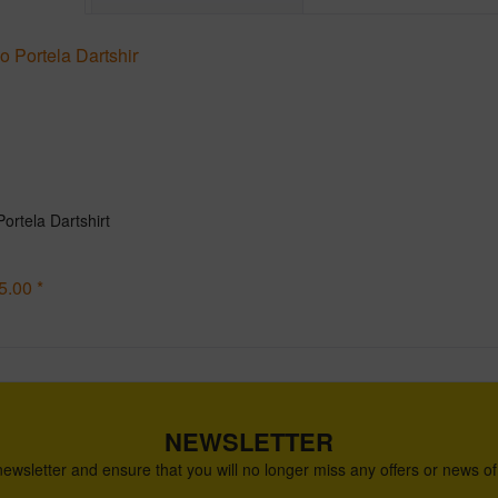
Portela Dartshirt
5.00 *
NEWSLETTER
newsletter and ensure that you will no longer miss any offers or news o