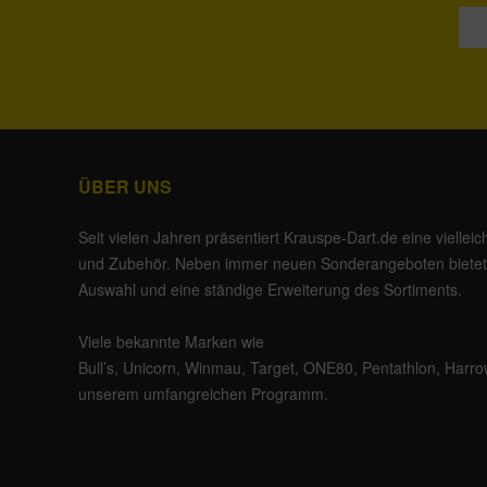
ÜBER UNS
Seit vielen Jahren präsentiert Krauspe-Dart.de eine vielleic
und Zubehör. Neben immer neuen Sonderangeboten bietet 
Auswahl und eine ständige Erweiterung des Sortiments.
Viele bekannte Marken wie
Bull’s
,
Unicorn
,
Winmau
,
Target
,
ONE80
,
Pentathlon
,
Harro
unserem umfangreichen Programm.