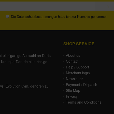
Die
Datenschutzbestimmungen
habe ich zur Kenntnis genommen.
SHOP SERVICE
About us
ht einzigartige Auswahl an Darts
Contact
Krauspe-Dart.de eine riesige
Help / Support
Merchant login
Newsletter
Payment / Dispatch
ws
,
Evolution
uvm. gehören zu
Site Map
Privacy
Terms and Conditions