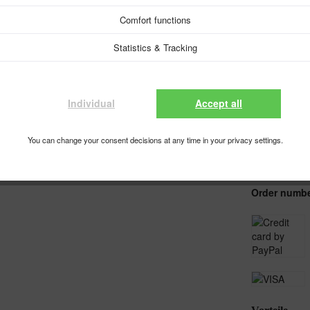
Prices incl. VA
Comfort functions
Ready for sh
Statistics & Tracking
Individual
Accept all
Compare
You can change your consent decisions at any time in your privacy settings.
Do you hav
Comment
Order numbe