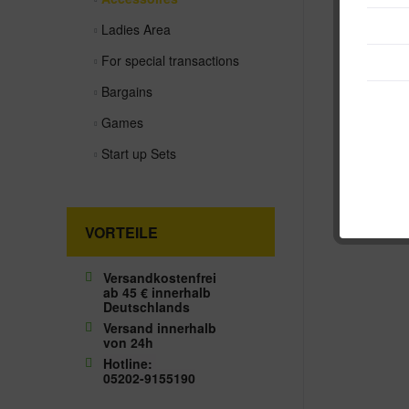
Ladies Area
For special transactions
Bargains
Games
Start up Sets
VORTEILE
Versandkostenfrei
ab 45 € innerhalb
Deutschlands
Versand innerhalb
von 24h
Hotline:
05202-9155190