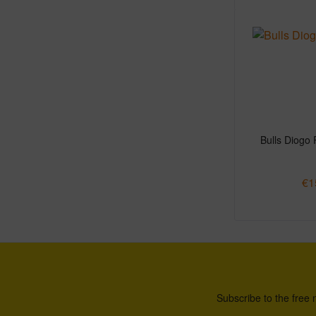
Bulls Diogo 
€1
Subscribe to the free 