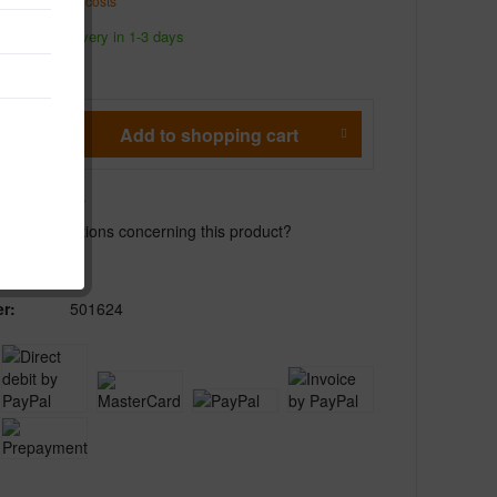
T
plus shipping costs
ipment, delivery in 1-3 days
Add to
shopping cart
Remember
e any questions concerning this product?
r:
501624