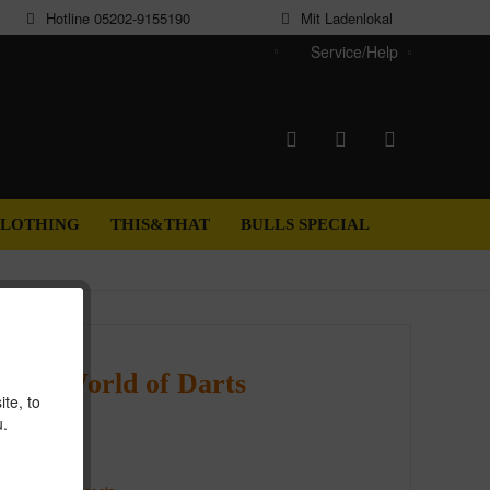
Hotline 05202-9155190
Mit Ladenlokal
Service/Help
EN
LOTHING
THIS&THAT
BULLS SPECIAL
 Mug World of Darts
te, to
u.
*
€
7.95
*