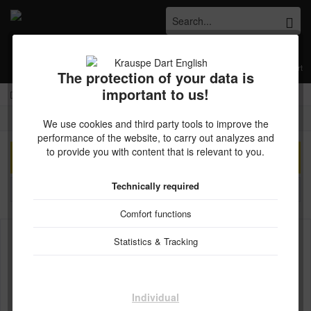
Menu
Wish list
My account
Shopping cart
The protection of your data is
important to us!
Kostenloser Versand ab € 45,- Bestellwert innerhalb Deutschlands
Target
We use cookies and third party tools to improve the
performance of the website, to carry out analyzes and
to provide you with content that is relevant to you.
Filter
Technically required
Comfort functions
Statistics & Tracking
Individual