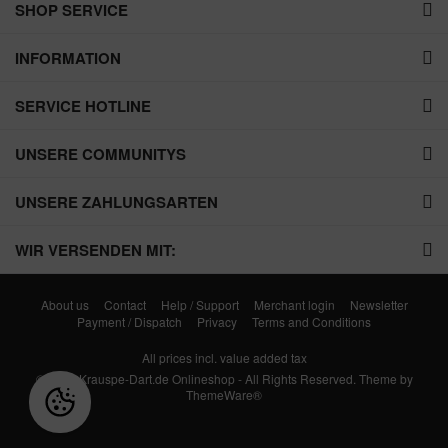
SHOP SERVICE
INFORMATION
SERVICE HOTLINE
UNSERE COMMUNITYS
UNSERE ZAHLUNGSARTEN
WIR VERSENDEN MIT:
About us
Contact
Help / Support
Merchant login
Newsletter
Payment / Dispatch
Privacy
Terms and Conditions
All prices incl. value added tax
© 2026 Krauspe-Dart.de Onlineshop - All Rights Reserved. Theme by
ThemeWare®