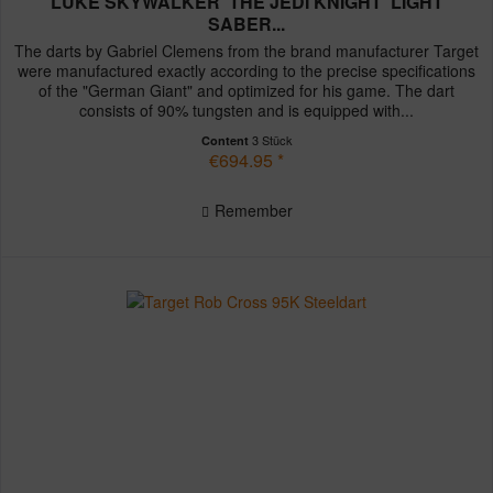
LUKE SKYWALKER 'THE JEDI KNIGHT' LIGHT
SABER...
The darts by Gabriel Clemens from the brand manufacturer Target
were manufactured exactly according to the precise specifications
of the "German Giant" and optimized for his game. The dart
consists of 90% tungsten and is equipped with...
3 Stück
Content
€694.95 *
Remember