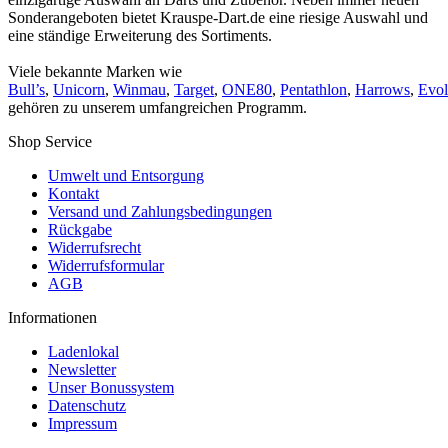
Sonderangeboten bietet Krauspe-Dart.de eine riesige Auswahl und
eine ständige Erweiterung des Sortiments.
Viele bekannte Marken wie
Bull’s
,
Unicorn
,
Winmau
,
Target
,
ONE80
,
Pentathlon
,
Harrows
,
Evol
gehören zu unserem umfangreichen Programm.
Shop Service
Umwelt und Entsorgung
Kontakt
Versand und Zahlungsbedingungen
Rückgabe
Widerrufsrecht
Widerrufsformular
AGB
Informationen
Ladenlokal
Newsletter
Unser Bonussystem
Datenschutz
Impressum