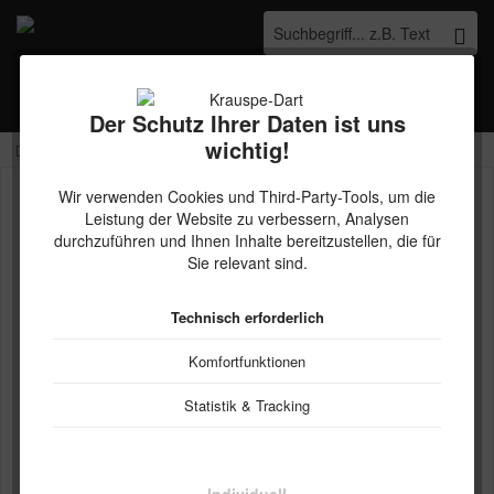
Menü
Merkzettel
Mein Konto
Warenkorb
Der Schutz Ihrer Daten ist uns
wichtig!
Kostenloser Versand ab € 45,- Bestellwert innerhalb Deutschlands
Wir verwenden Cookies und Third-Party-Tools, um die
Leistung der Website zu verbessern, Analysen
durchzuführen und Ihnen Inhalte bereitzustellen, die für
Sie relevant sind.
Technisch erforderlich
Komfortfunktionen
Statistik & Tracking
Poly rot 75µm - Standard